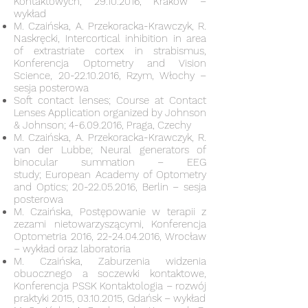
Kontaktowych,
29.10.2016
, Kraków –
wykład
M. Czaińska, A. Przekoracka-Krawczyk, R.
Naskręcki, Intercortical inhibition in area
of extrastriate cortex in strabismus,
Konferencja Optometry and Vision
Science,
20-22.10.2016
, Rzym, Włochy –
sesja posterowa
Soft contact lenses; Course at Contact
Lenses Application organized by Johnson
& Johnson;
4-6.09.2016
, Praga, Czechy
M. Czaińska, A. Przekoracka-Krawczyk, R.
van der Lubbe; Neural generators of
binocular summation – EEG
study; European Academy of Optometry
and Optics;
20-22.05.2016
, Berlin – sesja
posterowa
M. Czaińska, Postępowanie w terapii z
zezami nietowarzyszącymi, Konferencja
Optometria 2016,
22-24.04.2016
, Wrocław
– wykład oraz laboratoria
M. Czaińska, Zaburzenia widzenia
obuocznego a soczewki kontaktowe,
Konferencja PSSK Kontaktologia – rozwój
praktyki 2015,
03.10.2015
, Gdańsk – wykład