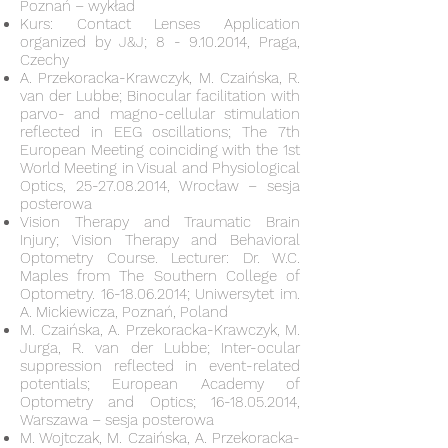
Poznań – wykład
Kurs: Contact Lenses Application
organized by J&J;
8 - 9.10.2014
, Praga,
Czechy
A. Przekoracka-Krawczyk, M. Czaińska, R.
van der Lubbe; Binocular facilitation with
parvo- and magno-cellular stimulation
reflected in EEG oscillations; The 7th
European Meeting coinciding with the 1st
World Meeting in Visual and Physiological
Optics,
25-27.08.2014
, Wrocław – sesja
posterowa
Vision Therapy and Traumatic Brain
Injury; Vision Therapy and Behavioral
Optometry Course. Lecturer: Dr. W.C.
Maples from The Southern College of
Optometry.
16-18.06.2014
; Uniwersytet im.
A. Mickiewicza, Poznań, Poland
M. Czaińska, A. Przekoracka-Krawczyk, M.
Jurga, R. van der Lubbe; Inter-ocular
suppression reflected in event-related
potentials; European Academy of
Optometry and Optics;
16-18.05.2014
,
Warszawa – sesja posterowa
M. Wojtczak, M. Czaińska, A. Przekoracka-