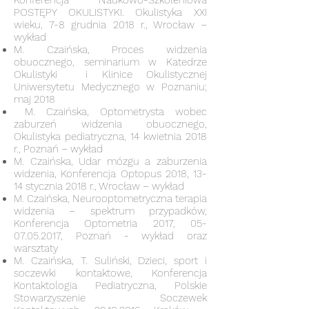
Konferencja Naukowo-Szkoleniowa
POSTĘPY OKULISTYKI. Okulistyka XXI
wieku, 7-8 grudnia 2018 r., Wrocław –
wykład
M. Czaińska, Proces widzenia
obuocznego, seminarium w Katedrze
Okulistyki i Klinice Okulistycznej
Uniwersytetu Medycznego w Poznaniu;
maj 2018
M. Czaińska, Optometrysta wobec
zaburzeń widzenia obuocznego,
Okulistyka pediatryczna, 14 kwietnia 2018
r., Poznań – wykład
M. Czaińska, Udar mózgu a zaburzenia
widzenia, Konferencja Optopus 2018, 13-
14 stycznia 2018 r., Wrocław – wykład
M. Czaińska, Neurooptometryczna terapia
widzenia – spektrum przypadków,
Konferencja Optometria 2017,
05-
07.05.2017
, Poznań - wykład oraz
warsztaty
M. Czaińska, T. Suliński, Dzieci, sport i
soczewki kontaktowe, Konferencja
Kontaktologia Pediatryczna, Polskie
Stowarzyszenie Soczewek