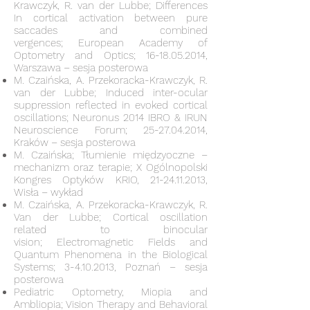
Krawczyk, R. van der Lubbe; Differences
In cortical activation between pure
saccades and combined
vergences; European Academy of
Optometry and Optics;
16-18.05.2014
,
Warszawa – sesja posterowa
M. Czaińska, A. Przekoracka-Krawczyk, R.
van der Lubbe; Induced inter-ocular
suppression reflected in evoked cortical
oscillations; Neuronus 2014 IBRO & IRUN
Neuroscience Forum;
25-27.04.2014
,
Kraków ­– sesja posterowa
M. Czaińska; Tłumienie międzyoczne –
mechanizm oraz terapie; X Ogólnopolski
Kongres Optyków KRIO,
21-24.11.2013
,
Wisła – wykład
M. Czaińska, A. Przekoracka-Krawczyk, R.
Van der Lubbe; Cortical oscillation
related to binocular
vision; Electromagnetic Fields and
Quantum Phenomena in the Biological
Systems;
3-4.10.2013
, Poznań – sesja
posterowa
Pediatric Optometry, Miopia and
Ambliopia; Vision Therapy and Behavioral