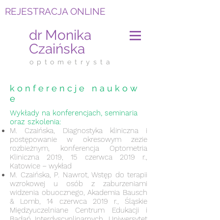
REJESTRACJA ONLINE
dr Monika
Czaińska
o p t o m e t r y s t a
k o n f e r e n c j e n a u k o w
e
Wykłady na konferencjach, seminaria
oraz szkolenia:
M. Czaińska, Diagnostyka kliniczna i
postępowanie w okresowym zezie
rozbieżnym, konferencja Optometria
Kliniczna 2019, 15 czerwca 2019 r.,
Katowice – wykład
M. Czaińska, P. Nawrot, Wstęp do terapii
wzrokowej u osób z zaburzeniami
widzenia obuocznego, Akademia Bausch
& Lomb, 14 czerwca 2019 r., Śląskie
Międzyuczelniane Centrum Edukacji i
Badań Interdyscyplinarnych, Uniwersytet