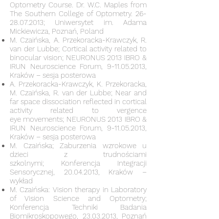
Optometry Course. Dr. W.C. Maples from
The Southern College of Optometry.
26-
28.07.2013
; Uniwersytet im. Adama
Mickiewicza, Poznań, Poland
M. Czaińska, A. Przekoracka-Krawczyk, R.
van der Lubbe; Cortical activity related to
binocular vision; NEURONUS 2013 IBRO &
IRUN Neuroscience Forum,
9-11.05.2013
,
Kraków – sesja posterowa
A. Przekoracka-Krawczyk, K. Przekoracka,
M. Czaińska, R. van der Lubbe; Near and
far space dissociation reflected in cortical
activity related to vergence
eye movements; NEURONUS 2013 IBRO &
IRUN Neuroscience Forum,
9-11.05.2013
,
Kraków – sesja posterowa
M. Czaińska; Zaburzenia wzrokowe u
dzieci z trudnościami
szkolnymi; Konferencja Integracji
Sensorycznej,
20.04.2013
, Kraków –
wykład
M. Czaińska: Vision therapy in Laboratory
of Vision Science and Optometry;
Konferencja Techniki Badania
Biomikroskopowego,
23.03.2013
, Poznań