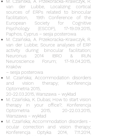
M. Czaińska, A. Przekoracka-Krawczyk, R.
van der Lubbe, Localizing cortical
sources of ERPs related to binocular
facilitation, 19th Conference of the
European Society for Cognitive
Psychology (ESCOP),
17-19.09.2015
,
Paphos, Cyprus – sesja posterowa
M. Czaińska, A. Przekoracka-Krawczyk, R.
van der Lubbe; Source analyses of ERP
activity during binocular facilitation;
Neuronus 2014 IBRO & IRUN
Neuroscience Forum;
17-19.04.2015
,
Kraków
– sesja posterowa
M. Czaińska; Accommodation disorders
and vision therapy; Konferencja
Optometria 2015,
20-22.03.2015, Warszawa – wykład
M. Czaińska, K. Dubas; How to start vision
therapy in your office?; Konferencja
Optometria 2015,
20-22.03.2015
,
Warszawa – wykład
M. Czaińska; Accommodation disorders -
ocular correction and vision therapy;
Konferencja Optyka 2014,
7.11.2014
,