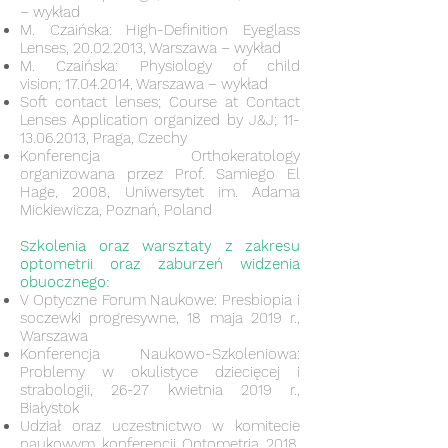
– wykład
M. Czaińska: High-Definition Eyeglass
Lenses,
20.02.2013
, Warszawa – wykład
M. Czaińska: Physiology of child
vision;
17.04.2014
, Warszawa – wykład
Soft contact lenses; Course at Contact
Lenses Application organized by J&J;
11-
13.06.2013
, Praga, Czechy
Konferencja Orthokeratology
organizowana przez Prof. Samiego El
Hage, 2008, Uniwersytet im. Adama
Mickiewicza, Poznań, Poland
Szkolenia oraz warsztaty z zakresu
optometrii oraz zaburzeń widzenia
obuocznego:​
V Optyczne Forum Naukowe: Presbiopia i
soczewki progresywne, 18 maja 2019 r.,
Warszawa
Konferencja Naukowo-Szkoleniowa:
Problemy w okulistyce dziecięcej i
strabologii, 26-27 kwietnia 2019 r.,
Białystok
Udział oraz uczestnictwo w komitecie
naukowym konferencji Optometria 2018,