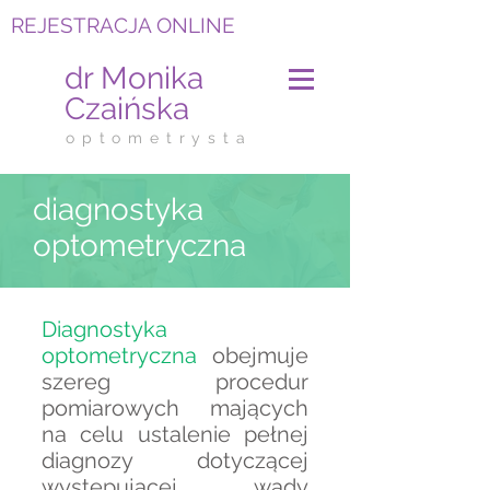
REJESTRACJA ONLINE
dr Monika
Czaińska
o p t o m e t r y s t a
diagnostyka
optometryczna
Diagnostyka
optometryczna
obejmuje
szereg procedur
pomiarowych mających
na celu ustalenie pełnej
diagnozy dotyczącej
występującej wady