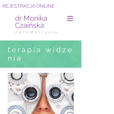
REJESTRACJA ONLINE
dr Monika
Czaińska
o p t o m e t r y s t a
t e r a p i a w i d z e
n i a