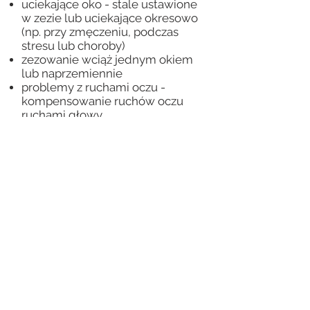
uciekające oko - stale ustawione
w zezie lub uciekające okresowo
(np. przy zmęczeniu, podczas
stresu lub choroby)
zezowanie wciąż jednym okiem
lub naprzemiennie
problemy z ruchami oczu -
kompensowanie ruchów oczu
ruchami głowy
trudności z koordynacją oko -
ręka
zaburzenia z motoryką ciała,
utrzymywaniem równowagi
dysfunkcje w napięciu
mięśniowym
zaburzenia układu wzrokowego
po urazach, udarach lub w
wyniku innych uszkodzeń układu
nerwowego
zaburzenia widzenia związane z
występującą zaćmą (terapia
stanów po operacji zaćmy)